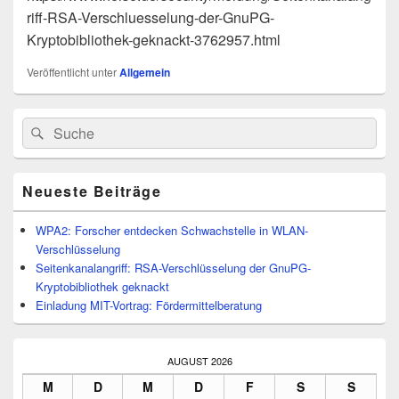
riff-RSA-Verschluesselung-der-GnuPG-
Kryptobibliothek-geknackt-3762957.html
Veröffentlicht unter
Allgemein
Primärer
Suchen
Suchen
Seitenleisten-
nach:
Widgetbereich
Neueste Beiträge
WPA2: Forscher entdecken Schwachstelle in WLAN-
Verschlüsselung
Seitenkanalangriff: RSA-Verschlüsselung der GnuPG-
Kryptobibliothek geknackt
Einladung MIT-Vortrag: Fördermittelberatung
AUGUST 2026
M
D
M
D
F
S
S