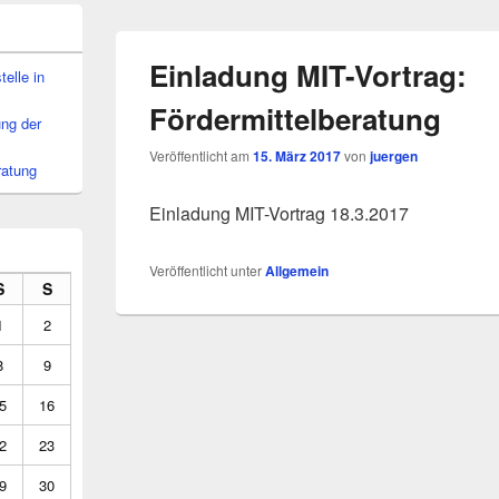
Einladung MIT-Vortrag:
elle in
Fördermittelberatung
ung der
Veröffentlicht am
15. März 2017
von
juergen
ratung
Einladung MIT-Vortrag 18.3.2017
Veröffentlicht unter
Allgemein
S
S
1
2
8
9
5
16
2
23
9
30