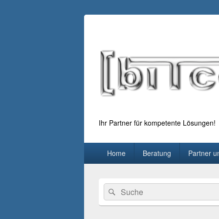
Ihr Partner für kompetente Lösungen!
Primäres
Home
Beratung
Partner u
Menü
Primärer
Suchen
Suchen
Seitenleisten-
nach:
Widgetbereich