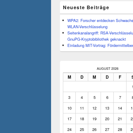
Neueste Beiträge
WPA2: Forscher entdecken Schwachst
WLAN-Verschlüsselung
Seitenkanalangriff: RSA-Verschlüssel
GnuPG-Kryptobibliothek geknackt
Einladung MIT-Vortrag: Fördermittelbe
AUGUST 2026
M
D
M
D
F
3
4
5
6
7
10
11
12
13
14
1
17
18
19
20
21
2
24
25
26
27
28
2